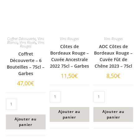
Coffret Découverte
,
Vins
Vins Rouges
Vins Rouges
Blancs
,
Vins Rosés
,
Vins
Rouges
Côtes de
AOC Côtes de
Bordeaux Rouge –
Bordeaux Rouge –
Coffret
Cuvée Ancestrale
Cuvée Fût de
Découverte – 6
2022 75cl – Garbes
Chêne 2023 – 75cl
Bouteilles – 75cl –
Garbes
11,50
€
8,50
€
47,00
€
Ajouter au
Ajouter au
panier
panier
Ajouter au
panier