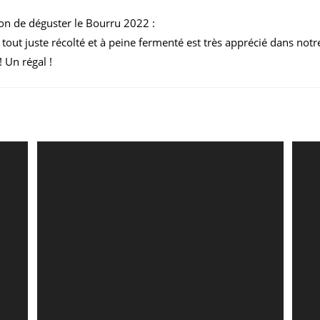
ion de déguster le Bourru 2022 :
tout juste récolté et à peine fermenté est très apprécié dans notr
! Un régal !