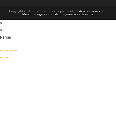
Copyright 2026 - Création et développement :
Distinguez-vous.com
-
Mentions légales
-
Conditions générales de vente.
×
×
Panier