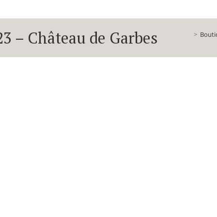
23 – Château de Garbes
>
Bouti