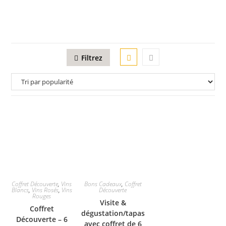
Filtrez
Coffret Découverte
,
Vins
Bons Cadeaux
,
Coffret
Blancs
,
Vins Rosés
,
Vins
Découverte
Rouges
Visite &
Coffret
dégustation/tapas
Découverte – 6
avec coffret de 6