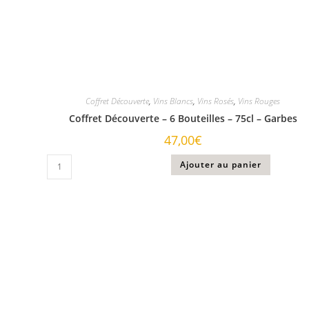
Coffret Découverte
,
Vins Blancs
,
Vins Rosés
,
Vins Rouges
Coffret Découverte – 6 Bouteilles – 75cl – Garbes
47,00
€
Ajouter au panier