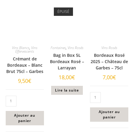
ÉPUISÉ
Vins Blancs
,
Vins
Fontaines
,
Vins Rosés
Vins Rosés
Effervescents
Bag in Box 5L
Bordeaux Rosé
Crémant de
Bordeaux Rosé –
2025 – Château de
Bordeaux – Blanc
Larrayan
Garbes – 75cl
Brut 75cl – Garbes
18,00
€
7,00
€
9,50
€
Lire la suite
Ajouter au
Ajouter au
panier
panier