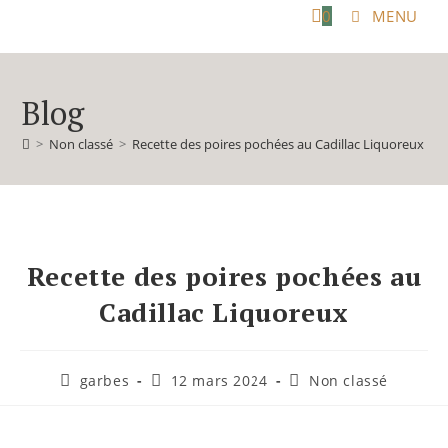
0
MENU
Blog
>
Non classé
>
Recette des poires pochées au Cadillac Liquoreux
Recette des poires pochées au
Cadillac Liquoreux
Auteur/autrice
Publication
Post
garbes
12 mars 2024
Non classé
de
publiée :
category:
la
publication :